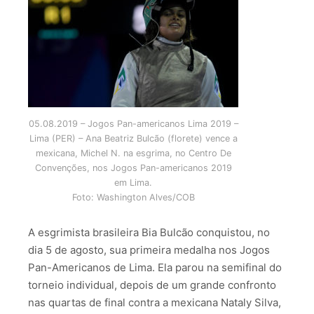
05.08.2019 – Jogos Pan-americanos Lima 2019 –
Lima (PER) – Ana Beatriz Bulcão (florete) vence a
mexicana, Michel N. na esgrima, no Centro De
Convenções, nos Jogos Pan-americanos 2019
em Lima.
Foto: Washington Alves/COB
A esgrimista brasileira Bia Bulcão conquistou, no
dia 5 de agosto, sua primeira medalha nos Jogos
Pan-Americanos de Lima. Ela parou na semifinal do
torneio individual, depois de um grande confronto
nas quartas de final contra a mexicana Nataly Silva,