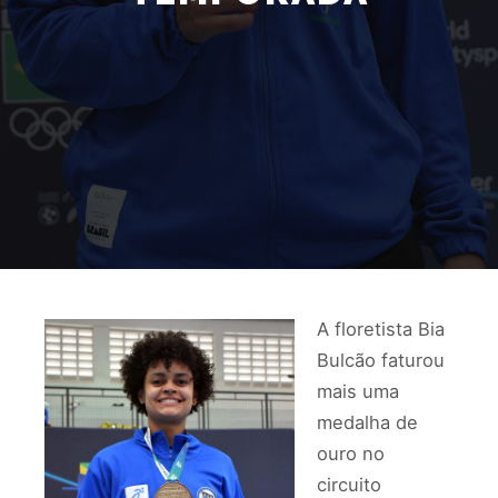
A floretista Bia
Bulcão faturou
mais uma
medalha de
ouro no
circuito