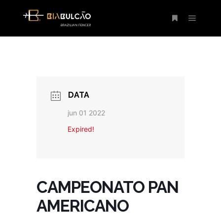
Menu pr
Mais informaç
DATA
jun 01 2022
Expired!
CAMPEONATO PAN
AMERICANO