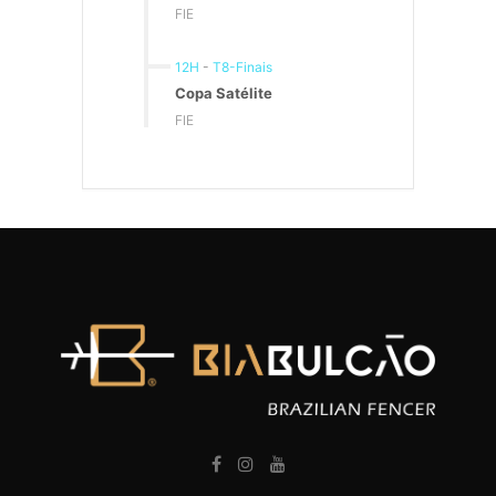
FIE
12H
-
T8-Finais
Copa Satélite
FIE