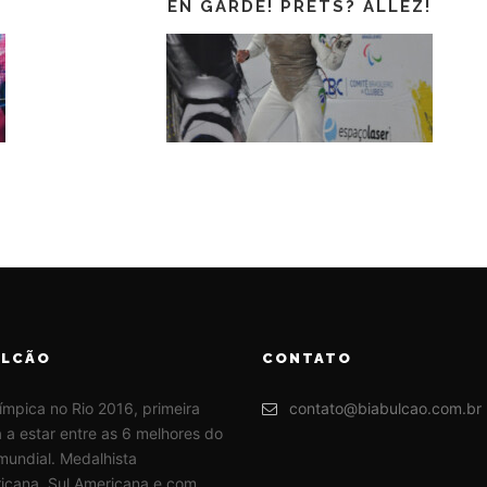
EN GARDE! PRÊTS? ALLEZ!
ULCÃO
CONTATO
límpica no Rio 2016, primeira
contato@biabulcao.com.br
ra a estar entre as 6 melhores do
mundial. Medalhista
icana, Sul Americana e com