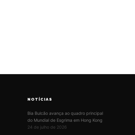
NOTÍCIAS
Bia Bulcão avança ao quadro principal
do Mundial de Esgrima em Hong Kong
24 de julho de 2026