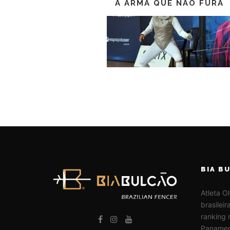
A ARMA QUE NÃO FURA
BIA B
Atleta O
brasilei
ranking 
Panamer