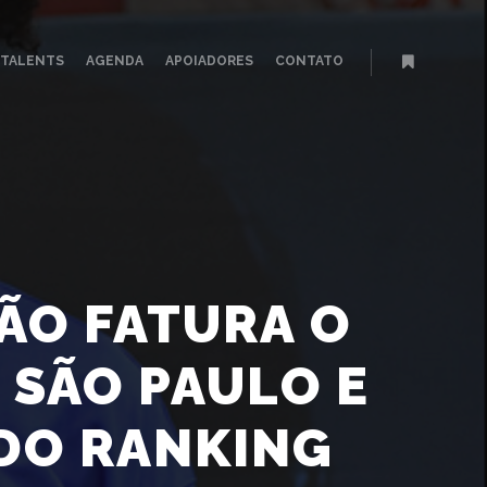
TALENTS
AGENDA
APOIADORES
CONTATO
Mais infor
CÃO FATURA O
 SÃO PAULO E
 DO RANKING